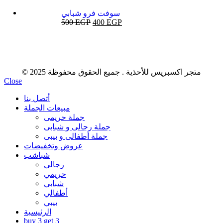
سوفت فرو شبابي
500
EGP
400
EGP
© 2025 متجر اكسبريس للأحذية . جميع الحقوق محفوظة
Close
أتصل بنا
مبيعات الجملة
جملة حريمى
جملة رجالى و شبابى
جملة أطفالى و بيبى
عروض وتخفيضات
شباشب
رجالي
حريمي
شبابي
أطفالي
بيبي
الرئيسية
buy 3 get 3