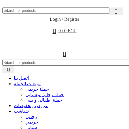
Login / Register
0
/
0
EGP
أتصل بنا
مبيعات الجملة
جملة حريمى
جملة رجالى و شبابى
جملة أطفالى و بيبى
عروض وتخفيضات
شباشب
رجالي
حريمي
شبابي