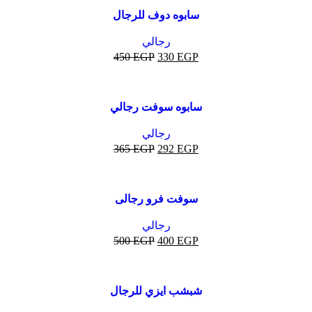
أبيض
سابوه دوف للرجال
أحمر
أزرق
رجالي
أسود
450
EGP
330
EGP
أصفر
كافية
-20%
أبيض
سابوه سوفت رجالي
أسود
اصفر منجاوي
رجالي
بستاشيو
365
EGP
292
EGP
رصاصي
كافية
-20%
كحلي
أبيض
سوفت فرو رجالى
أسود
SOLD
OUT
رصاصي
رجالي
كحلي
500
EGP
400
EGP
-14%
أبيض
شبشب ايزي للرجال
أسود
SOLD
OUT