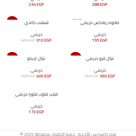
234
EGP
288
EGP
SOLD O
صابوه ريلاكس حريمى
شبشب كاندي
-26%
UT
حريمي
حريمي
310
EGP
195
EGP
420
EGP
غزال فرو حريمي
غزال تريكو
-20%
-20%
حريمي
حريمي
400
EGP
360
EGP
500
EGP
450
EGP
فليب فلوب فلورا حريمى
حريمي
170
EGP
© 2025 متجر اكسبريس للأحذية . جميع الحقوق محفوظة