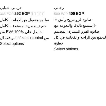
شبابي
,
حريمي
رجالي
292
EGP
400
EGP
365
EGP
500
EGP
✨ صابوه فرو مريح وأنيق
سلبوه مقفول من الامام بالكامل
✨استمتع بالدفا والنعومة مع
خفيف و مريح. مصنوع بالكامل
صابوه الفرو المميزة، المصمم
من EVA 100% حاصل علي
ليجمع بين الراحة والفخامة في كل
موافقة ال infection control من
خطوة.
Select options
Select options
Load more products
Loading...
© 2025 متجر اكسبريس للأحذية . جميع الحقوق محفوظة
Order Now with Free Shipping