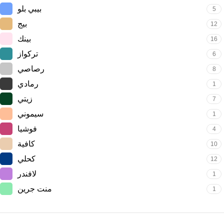
بيبي بلو
5
بيج
12
بينك
16
تركواز
6
رصاصي
8
رمادي
1
زيتي
7
سيموني
1
فوشيا
4
كافية
10
كحلي
12
لافندر
1
منت جرين
1