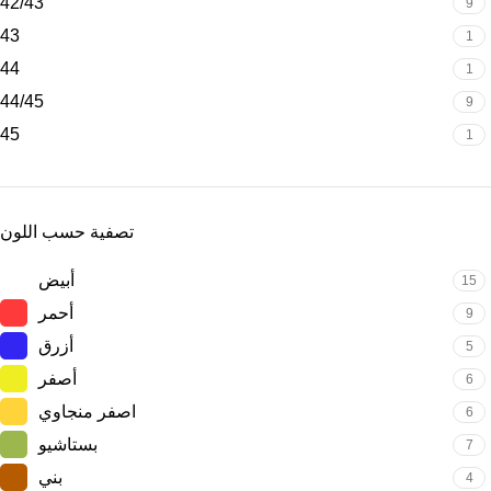
42/43
9
43
1
44
1
44/45
9
45
1
تصفية حسب اللون
أبيض
15
أحمر
9
أزرق
5
أصفر
6
اصفر منجاوي
6
بستاشيو
7
بني
4