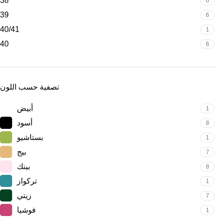
38
6
39
6
40/41
1
40
6
تصفية حسب اللون
أبيض
1
أسود
8
بستاشيو
1
بيج
7
بينك
8
تركواز
1
زيتي
7
فوشيا
1