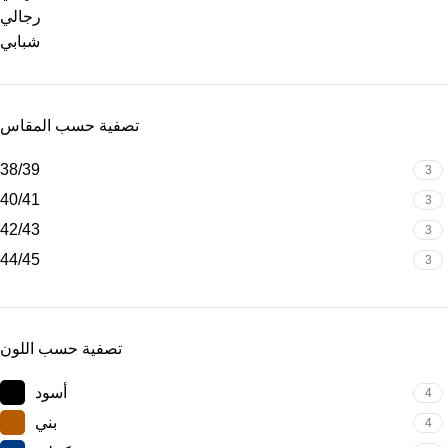
رجالي
شبابي
تصفية حسب المقاس
38/39
3
40/41
3
42/43
3
44/45
3
تصفية حسب اللون
أسود
4
بني
4