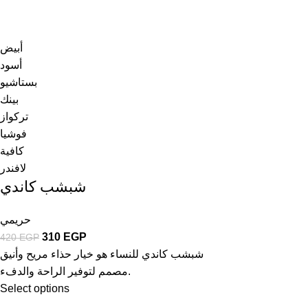
أبيض
أسود
بستاشيو
بينك
تركواز
فوشيا
كافية
لافندر
شبشب كاندي
حريمي
310
EGP
420
EGP
شبشب كاندي للنساء هو خيار حذاء مريح وأنيق
مصمم لتوفير الراحة والدفء.
Select options