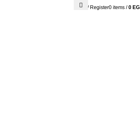
Login / Register
0
items
/
0
EG