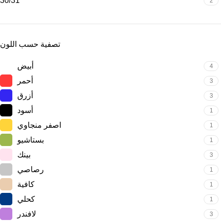
30/31
2
تصفية حسب اللون
أبيض
4
أحمر
3
أزرق
3
أسود
1
اصفر منجاوي
1
بستاشيو
1
بينك
3
رصاصي
1
كافية
1
كحلي
1
لافندر
3