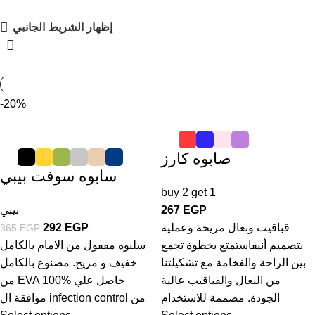
إظهار الشريط الجانبي
-20%
صابوه كارز
سابوه سوفت بيبي
buy 2 get 1
EGP
267
بيبي
قباقيب ونعال مريحة وعملية
EGP
292
365
EGP
بتصميم أنيقاستمتع بخطوة تجمع
سلبوه مقفول من الامام بالكامل
بين الراحة والفخامة مع تشكيلتنا
خفيف و مريح. مصنوع بالكامل
من النعال والقباقيب عالية
من EVA 100% حاصل علي
الجودة. مصممة للاستخدام
موافقة ال infection control من