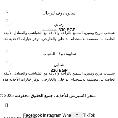
كافية
كحلي
-27%
سابوه دوف للرجال
أبيض
أحمر
رجالي
أزرق
330
EGP
450
EGP
أسود
شبشب مريح ومتين، استمتع بالراحة والأناقة مع الشباشب والصنادل الأنيقة
أصفر
الخاصة بنا. مصممة للاستخدام الداخلي والخارجي، توفر خيارات الأحذية هذه
كافية
سابوه دوف للشباب
أبيض
أحمر
شبابي
أزرق
336
EGP
أسود
شبشب مريح ومتين، استمتع بالراحة والأناقة مع الشباشب والصنادل الأنيقة
أصفر
الخاصة بنا. مصممة للاستخدام الداخلي والخارجي، توفر خيارات الأحذية هذه
بيبي بلو
بينك
© 2025 متجر اكسبريس للأحذية . جميع الحقوق محفوظة
تركواز
Order Now with Free Shipping
كافية
Facebook
Instagram
WhatsApp
TikTok