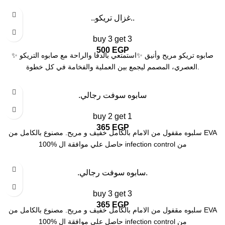
..غزال تريكو..
أسود
بيج
buy 3 get 3
بينك
500
EGP
زيتي
✨ صابوه تريكو مريح وأنيق ✨استمتعي بالدفا والراحة مع صابوه التريكو
العصري، المصمم ليجمع بين العملية والفخامة في كل خطوة.
.سابوه سوفت رجالي
أبيض
أسود
buy 2 get 1
اصفر منجاوي
365
EGP
بستاشيو
سلبوه مقفول من الامام بالكامل خفيف و مريح. مصنوع بالكامل من EVA
رصاصي
100% حاصل علي موافقة ال infection control من
كافية
كحلي
.سابوه سوفت رجالي.
أبيض
أسود
buy 3 get 3
اصفر منجاوي
365
EGP
بستاشيو
سلبوه مقفول من الامام بالكامل خفيف و مريح. مصنوع بالكامل من EVA
رصاصي
100% حاصل علي موافقة ال infection control من