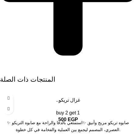
المنتجات ذات الصلة
..غزال تريكو
أسود
بيج
buy 2 get 1
بينك
500
EGP
زيتي
✨ صابوه تريكو مريح وأنيق ✨استمتعي بالدفا والراحة مع صابوه التريكو
العصري، المصمم ليجمع بين العملية والفخامة في كل خطوة.