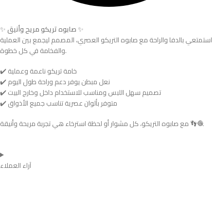
✨
صابوه تريكو مريح وأنيق
✨
استمتعي بالدفا والراحة مع صابوه التريكو العصري، المصمم ليجمع بين العملية
والفخامة في كل خطوة.
✔️ خامة تريكو ناعمة وعملية
✔️ نعل مبطن يوفر دعم وراحة طول اليوم
✔️ تصميم سهل اللبس ومناسب للاستخدام داخل وخارج البيت
✔️ متوفر بألوان عصرية تناسب جميع الأذواق
مع صابوه التريكو، كل مشوار أو لحظة استرخاء هي تجربة مريحة وأنيقة 👣🧶
آراء العملاء