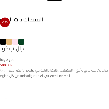
المنتجات ذات الصلة
-27%
..غزال تريكو
buy 2 get 1
500
EGP
✨ صابوه تريكو مريح وأنيق ✨استمتعي بالدفا والراحة مع صابوه التريكو العصري،
المصمم ليجمع بين العملية والفخامة في كل خطوة.