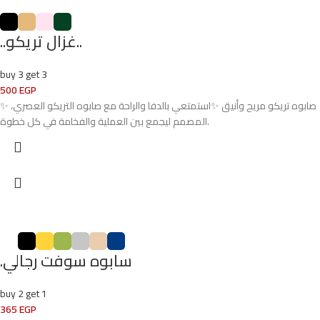
..غزال تريكو..
buy 3 get 3
500
EGP
✨ صابوه تريكو مريح وأنيق ✨استمتعي بالدفا والراحة مع صابوه التريكو العصري،
المصمم ليجمع بين العملية والفخامة في كل خطوة.
.سابوه سوفت رجالي
buy 2 get 1
365
EGP